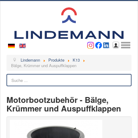
Benutzername
Passwort
Anmelden
Lindemann
Lindemann
Produkte
K13
Bälge, Krümmer und Auspuffklappen
Über uns
Suchen
Ansprechpartner
Videos
Motorbootzubehör - Bälge,
Kontakt
Krümmer und Auspuffklappen
Ansprechpartner
Kontaktformular
Kunde werden
Reklamation