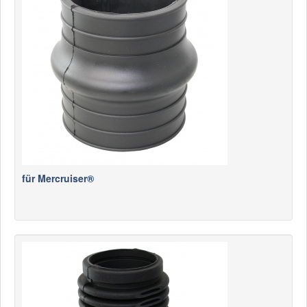
News
Produkte
Produkte
Neuheiten
Katalogcenter
Kataloge bestellen
Händler
für Mercruiser®
MyLindemann
MyLindemann
Jobs
Segeltuch