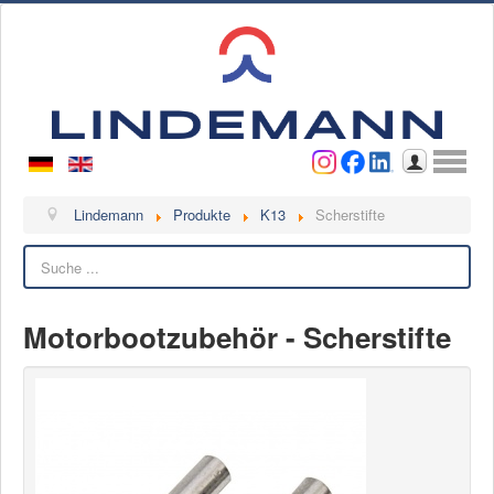
Benutzername
Passwort
Anmelden
Lindemann
Lindemann
Produkte
K13
Scherstifte
Suchen
Über uns
Ansprechpartner
Videos
Motorbootzubehör - Scherstifte
Kontakt
Ansprechpartner
Kontaktformular
Kunde werden
Reklamation