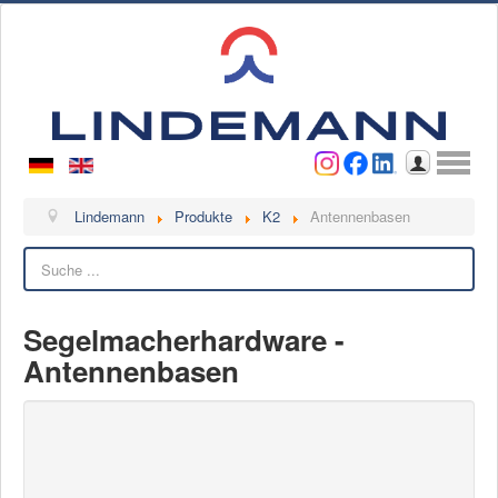
Benutzername
Passwort
Anmelden
Lindemann
Lindemann
Produkte
K2
Antennenbasen
Suchen
Über uns
Ansprechpartner
Videos
Segelmacherhardware -
Antennenbasen
Kontakt
Ansprechpartner
Kontaktformular
Kunde werden
Reklamation