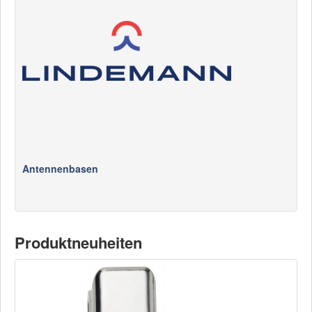
News
Produkte
Produkte
Neuheiten
Katalogcenter
Kataloge bestellen
Händler
Antennenbasen
MyLindemann
MyLindemann
Produktneuheiten
Jobs
Segeltuch