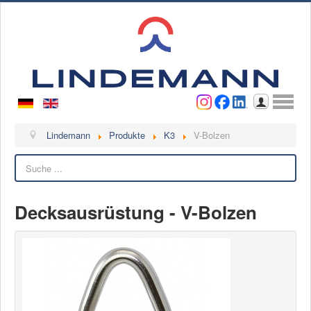
Benutzername
Passwort
Anmelden
Lindemann
Lindemann
Produkte
K3
V-Bolzen
Suchen
Über uns
Ansprechpartner
Videos
Decksausrüstung - V-Bolzen
Kontakt
Ansprechpartner
Kontaktformular
Kunde werden
Reklamation