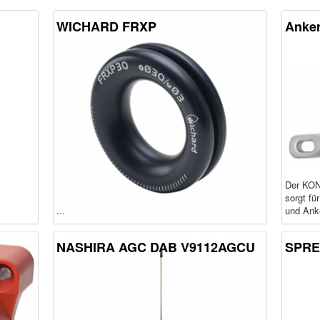
WICHARD FRXP
Anke
Der KON
sorgt fü
...
und Anke
NASHIRA AGC DAB V9112AGCU
SPRE