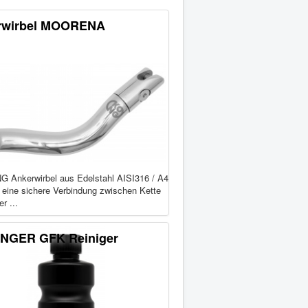
rwirbel MOORENA
G Ankerwirbel aus Edelstahl AISI316 / A4
r eine sichere Verbindung zwischen Kette
r ...
NGER GFK Reiniger