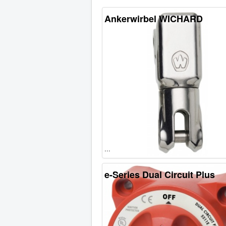
Ankerwirbel WICHARD
...
e-Series Dual Circuit Plus