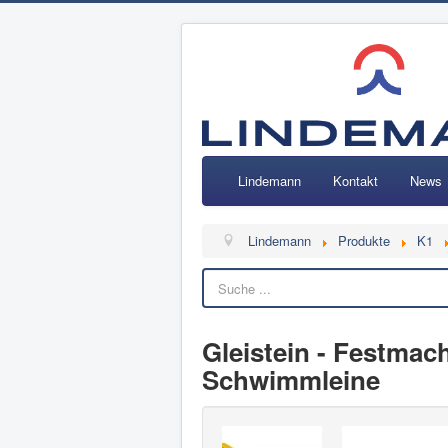
Lindemann
Kontakt
News
Lindemann
Produkte
K1
Gleistein - Festmac
Schwimmleine