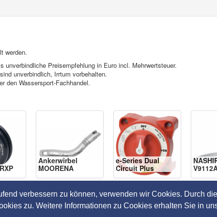
lt werden.
s unverbindliche Preisempfehlung in Euro incl. Mehrwertsteuer.
ind unverbindlich, Irrtum vorbehalten.
ber den Wassersport-Fachhandel.
Ankerwirbel
e-Series Dual
NASHI
RXP
MOORENA
Circuit Plus
V9112
aufend verbessern zu können, verwenden wir Cookies. Durch die
ies zu. Weitere Informationen zu Cookies erhalten Sie in un
tz
-
Impressum
-
AGB
-
Marken