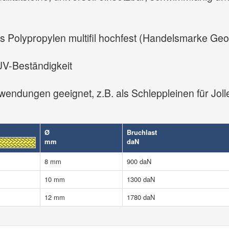
s Polypropylen multifil hochfest (Handelsmarke Ge
UV-Beständigkeit
wendungen geeignet, z.B. als Schleppleinen für Jolle
Ø
Bruchlast
mm
daN
8 mm
900 daN
10 mm
1300 daN
12 mm
1780 daN