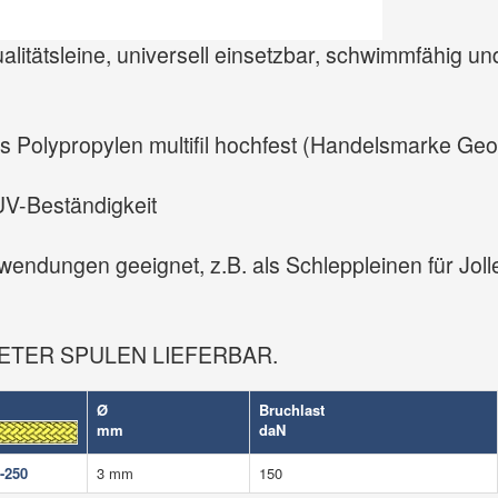
itätsleine, universell einsetzbar, schwimmfähig und
s Polypropylen multifil hochfest (Handelsmarke Ge
UV-Beständigkeit
wendungen geeignet, z.B. als Schleppleinen für Jolle
ETER SPULEN LIEFERBAR.
Ø
Bruchlast
mm
daN
-250
3 mm
150