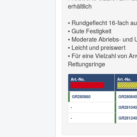
erhältlich
• Rundgeflecht 16-fach au
• Gute Festigkeit
• Moderate Abriebs- und 
• Leicht und preiswert
• Für eine Vielzahl von An
Rettungsringe
Art.-No.
Art.-No.
GR280860
GR280840
-
GR281040
-
GR281240