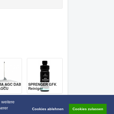
RA AGC DAB
SPRENGER GFK
AGCU
Reiniger
 weitere
serer
Cookies ablehnen
Cookies zulassen
Back to Top