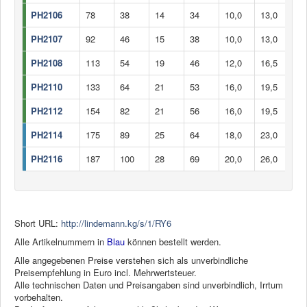
PH2106
78
38
14
34
10,0
13,0
6
PH2107
92
46
15
38
10,0
13,0
7
PH2108
113
54
19
46
12,0
16,5
8
PH2110
133
64
21
53
16,0
19,5
10
PH2112
154
82
21
56
16,0
19,5
12
PH2114
175
89
25
64
18,0
23,0
14
PH2116
187
100
28
69
20,0
26,0
16
Short URL:
http://lindemann.kg/s/1/RY6
Alle Artikelnummern in
Blau
können bestellt werden.
Alle angegebenen Preise verstehen sich als unverbindliche
Preisempfehlung in Euro incl. Mehrwertsteuer.
Alle technischen Daten und Preisangaben sind unverbindlich, Irrtum
vorbehalten.