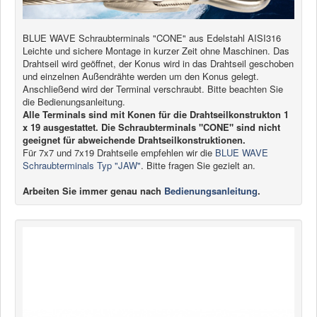
News
BLUE WAVE Schraubterminals "CONE" aus Edelstahl AISI316
Leichte und sichere Montage in kurzer Zeit ohne Maschinen. Das
Produkte
Drahtseil wird geöffnet, der Konus wird in das Drahtseil geschoben
und einzelnen Außendrähte werden um den Konus gelegt.
Produkte
Anschließend wird der Terminal verschraubt. Bitte beachten Sie
die Bedienungsanleitung.
Neuheiten
Alle Terminals sind mit Konen für die Drahtseilkonstrukton 1
Katalogcenter
x 19 ausgestattet. Die Schraubterminals "CONE" sind nicht
geeignet für abweichende Drahtseilkonstruktionen.
Kataloge bestellen
Für 7x7 und 7x19 Drahtseile empfehlen wir die
BLUE WAVE
Schraubterminals Typ "JAW"
. Bitte fragen Sie gezielt an.
Händler
Arbeiten Sie immer genau nach
Bedienungsanleitung
.
MyLindemann
MyLindemann
Jobs
Segeltuch