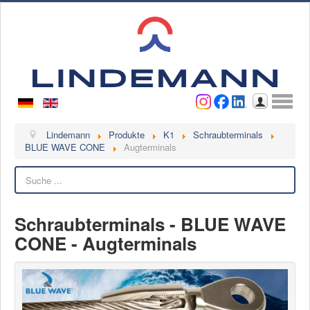
Benutzername
Passwort
Anmelden
Lindemann
Lindemann
Produkte
K1
Schraubterminals
BLUE WAVE CONE
Augterminals
Über uns
Suchen
Ansprechpartner
Videos
Schraubterminals - BLUE WAVE
Kontakt
CONE - Augterminals
Ansprechpartner
Kontaktformular
Kunde werden
Reklamation