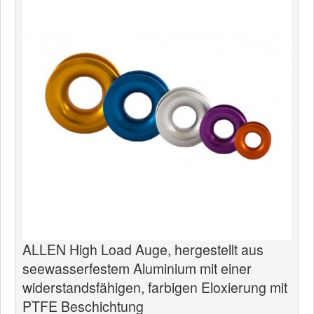
News
Produkte
Produkte
Neuheiten
Katalogcenter
Kataloge bestellen
Händler
MyLindemann
MyLindemann
ALLEN High Load Auge, hergestellt aus
Jobs
seewasserfestem Aluminium mit einer
widerstandsfähigen, farbigen Eloxierung mit
Segeltuch
PTFE Beschichtung