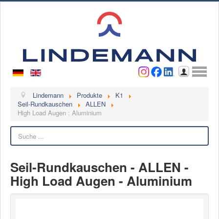
Benutzername
Passwort
Anmelden
Lindemann
Lindemann
Produkte
K1
Seil-Rundkauschen
ALLEN
High Load Augen : Aluminium
Über uns
Ansprechpartner
Suchen
Videos
Kontakt
Seil-Rundkauschen - ALLEN -
High Load Augen - Aluminium
Ansprechpartner
Kontaktformular
Kunde werden
Reklamation