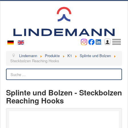
Benutzername
Passwort
Anmelden
Lindemann
Lindemann
Produkte
K1
Splinte und Bolzen
Steckbolzen Reaching Hooks
Über uns
Suchen
Ansprechpartner
Videos
Splinte und Bolzen - Steckbolzen
Kontakt
Reaching Hooks
Ansprechpartner
Kontaktformular
Kunde werden
Reklamation