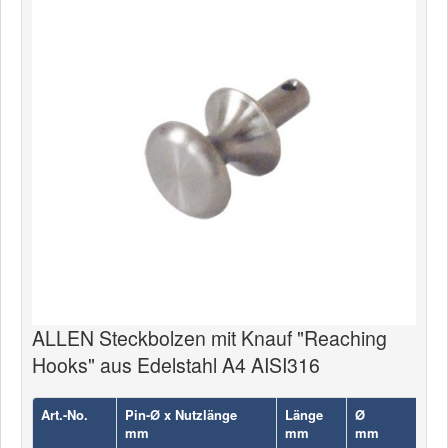
News
Produkte
Produkte
Neuheiten
Katalogcenter
Kataloge bestellen
Händler
MyLindemann
MyLindemann
ALLEN Steckbolzen mit Knauf "Reaching
Hooks" aus Edelstahl A4 AISI316
Jobs
Segeltuch
Art.-No.
Pin-Ø x Nutzlänge
Länge
Ø
Pas
mm
mm
mm