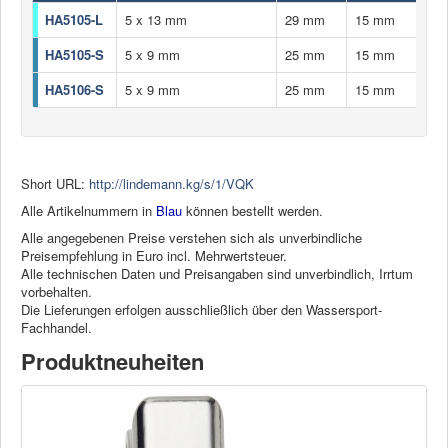
HA5105-L
5 x 13 mm
29 mm
15 mm
HA
HA5105-S
5 x 9 mm
25 mm
15 mm
HA
HA5106-S
5 x 9 mm
25 mm
15 mm
HA
Short URL:
http://lindemann.kg/s/1/VQK
Alle Artikelnummern in
Blau
können bestellt werden.
Alle angegebenen Preise verstehen sich als unverbindliche
Preisempfehlung in Euro incl. Mehrwertsteuer.
Alle technischen Daten und Preisangaben sind unverbindlich, Irrtum
vorbehalten.
Die Lieferungen erfolgen ausschließlich über den Wassersport-
Fachhandel.
Produktneuheiten