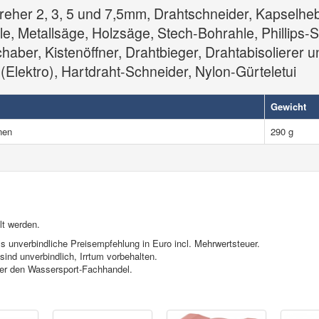
her 2, 3, 5 und 7,5mm, Drahtschneider, Kapselhebe
eile, Metallsäge, Holzsäge, Stech-Bohrahle, Phillip
haber, Kistenöffner, Drahtbieger, Drahtabisolierer 
Elektro), Hartdraht-Schneider, Nylon-Gürteletui
Gewicht
nen
290 g
lt werden.
s unverbindliche Preisempfehlung in Euro incl. Mehrwertsteuer.
ind unverbindlich, Irrtum vorbehalten.
ber den Wassersport-Fachhandel.