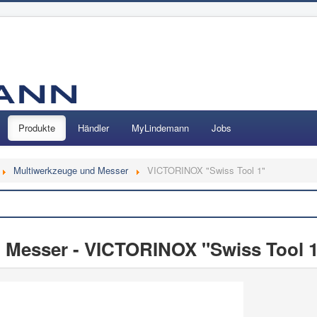
Produkte
Händler
MyLindemann
Jobs
Multiwerkzeuge und Messer
VICTORINOX "Swiss Tool 1"
Suchen
 Messer - VICTORINOX "Swiss Tool 