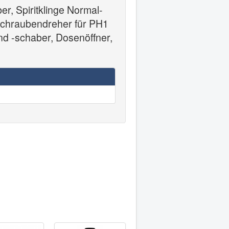
r, Spiritklinge Normal-
s-Schraubendreher für PH1
und -schaber, Dosenöffner,