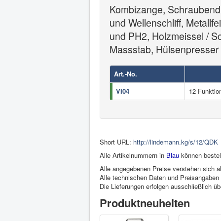
Kombizange, Schraubendre
und Wellenschliff, Metallf
und PH2, Holzmeissel / Sc
Massstab, Hülsenpresser (
Art.-No.
VI04
12 Funktio
Short URL:
http://lindemann.kg/s/12/QDK
Alle Artikelnummern in
Blau
können bestel
Alle angegebenen Preise verstehen sich al
Alle technischen Daten und Preisangaben s
Die Lieferungen erfolgen ausschließlich ü
Produktneuheiten