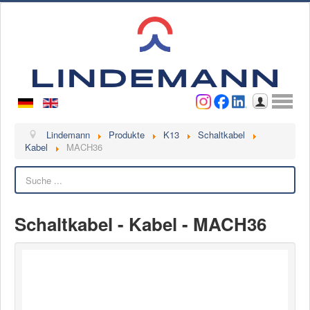
Benutzername
Passwort
Anmelden
Lindemann
Lindemann
Produkte
K13
Schaltkabel
Kabel
MACH36
Über uns
Suchen
Ansprechpartner
Videos
Schaltkabel - Kabel - MACH36
Kontakt
Ansprechpartner
Kontaktformular
Kunde werden
Reklamation