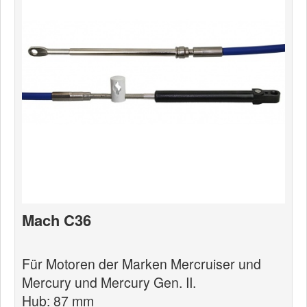
News
Produkte
Produkte
Neuheiten
Katalogcenter
Kataloge bestellen
Händler
MyLindemann
Mach C36
MyLindemann
Jobs
Für Motoren der Marken Mercruiser und
Mercury und Mercury Gen. II.
Segeltuch
Hub: 87 mm