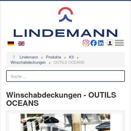
Benutzername
Passwort
Anmelden
Lindemann
Lindemann
Produkte
K3
Winschabdeckungen
OUTILS OCEANS
Über uns
Suchen
Ansprechpartner
Videos
Winschabdeckungen - OUTILS
Kontakt
OCEANS
Ansprechpartner
Kontaktformular
Kunde werden
Reklamation