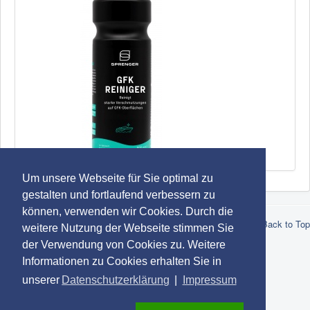
SPRENGER GFK Reiniger
Um unsere Webseite für Sie optimal zu
gestalten und fortlaufend verbessern zu
können, verwenden wir Cookies. Durch die
© 2026 Robert Lindemann KG -
Datenschutz
-
Impressum
-
AGB
Back to Top
weitere Nutzung der Webseite stimmen Sie
-
Marken
der Verwendung von Cookies zu. Weitere
Informationen zu Cookies erhalten Sie in
unserer
Datenschutzerklärung
|
Impressum