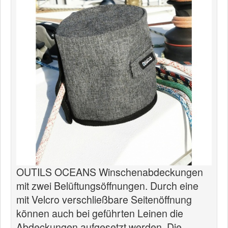
News
Produkte
Produkte
Neuheiten
Katalogcenter
Kataloge bestellen
Händler
MyLindemann
MyLindemann
OUTILS OCEANS Winschenabdeckungen
mit zwei Belüftungsöffnungen. Durch eine
Jobs
mit Velcro verschließbare Seitenöffnung
Segeltuch
können auch bei geführten Leinen die
Abdeckungen aufgesetzt werden. Die