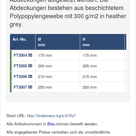
Abdeckungen bestehen aus beschichtetem
Polypopylengewebe mit 300 g/m2 in heather
grey.
Art.-No.
Ø
H
Farb
mm
mm
FT3004
175 mm
175 mm
grau
FT3005
200 mm
205 mm
grau
FT3006
210 mm
215 mm
grau
FT3007
255 mm
250 mm
grau
Short URL:
http://lindemann.kg/s/3/Vb7
Alle Artikelnummern in
Blau
können bestellt werden.
Alle angegebenen Preise verstehen sich als unverbindliche