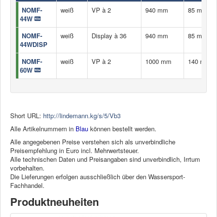
NOMF-
weiß
VP à 2
940 mm
85 mm
44W
NOMF-
weiß
Display à 36
940 mm
85 mm
44WDISP
NOMF-
weiß
VP à 2
1000 mm
140 mm
60W
Short URL:
http://lindemann.kg/s/5/Vb3
Alle Artikelnummern in
Blau
können bestellt werden.
Alle angegebenen Preise verstehen sich als unverbindliche
Preisempfehlung in Euro incl. Mehrwertsteuer.
Alle technischen Daten und Preisangaben sind unverbindlich, Irrtum
vorbehalten.
Die Lieferungen erfolgen ausschließlich über den Wassersport-
Fachhandel.
Produktneuheiten