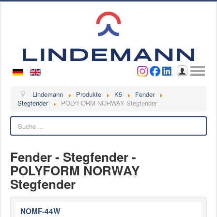
Benutzername
Passwort
Anmelden
Lindemann
Lindemann
Produkte
K5
Fender
Stegfender
POLYFORM NORWAY Stegfender
Über uns
Suchen
Ansprechpartner
Videos
Fender - Stegfender -
Kontakt
POLYFORM NORWAY
Ansprechpartner
Stegfender
Kontaktformular
Kunde werden
NOMF-44W
Reklamation