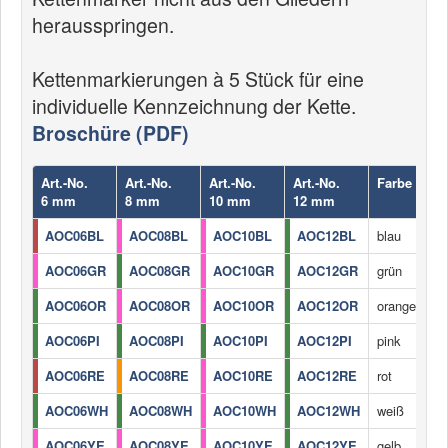
herausspringen.
Kettenmarkierungen à 5 Stück für eine
individuelle Kennzeichnung der Kette.
Broschüre (PDF)
Art.-No.
Art.-No.
Art.-No.
Art.-No.
Farbe
6 mm
8 mm
10 mm
12 mm
AOC06BL
AOC08BL
AOC10BL
AOC12BL
blau
AOC06GR
AOC08GR
AOC10GR
AOC12GR
grün
AOC06OR
AOC08OR
AOC10OR
AOC12OR
orange
AOC06PI
AOC08PI
AOC10PI
AOC12PI
pink
AOC06RE
AOC08RE
AOC10RE
AOC12RE
rot
AOC06WH
AOC08WH
AOC10WH
AOC12WH
weiß
AOC06YE
AOC08YE
AOC10YE
AOC12YE
gelb