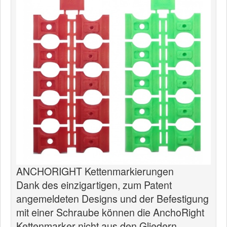
News
Produkte
Produkte
Neuheiten
Katalogcenter
Kataloge bestellen
Händler
MyLindemann
MyLindemann
ANCHORIGHT Kettenmarkierungen
Dank des einzigartigen, zum Patent
Jobs
angemeldeten Designs und der Befestigung
Segeltuch
mit einer Schraube können die AnchoRight
Kettenmarker nicht aus den Gliedern