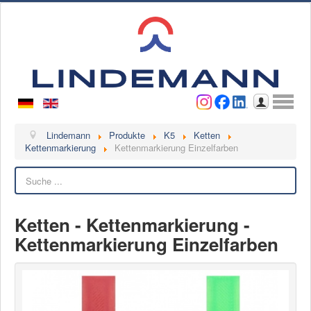
Benutzername
Passwort
Anmelden
Lindemann
Lindemann
Produkte
K5
Ketten
Kettenmarkierung
Kettenmarkierung Einzelfarben
Über uns
Suchen
Ansprechpartner
Videos
Ketten - Kettenmarkierung -
Kontakt
Kettenmarkierung Einzelfarben
Ansprechpartner
Kontaktformular
Kunde werden
Reklamation