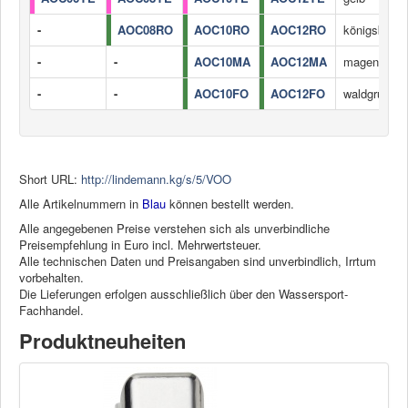
-
AOC08RO
AOC10RO
AOC12RO
königsblau
-
-
AOC10MA
AOC12MA
magenta
-
-
AOC10FO
AOC12FO
waldgrün
Short URL:
http://lindemann.kg/s/5/VOO
Alle Artikelnummern in
Blau
können bestellt werden.
Alle angegebenen Preise verstehen sich als unverbindliche
Preisempfehlung in Euro incl. Mehrwertsteuer.
Alle technischen Daten und Preisangaben sind unverbindlich, Irrtum
vorbehalten.
Die Lieferungen erfolgen ausschließlich über den Wassersport-
Fachhandel.
Produktneuheiten