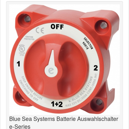
News
Produkte
Produkte
Neuheiten
Katalogcenter
Kataloge bestellen
Händler
MyLindemann
MyLindemann
Jobs
Blue Sea Systems Batterie Auswahlschalter
Segeltuch
e-Series