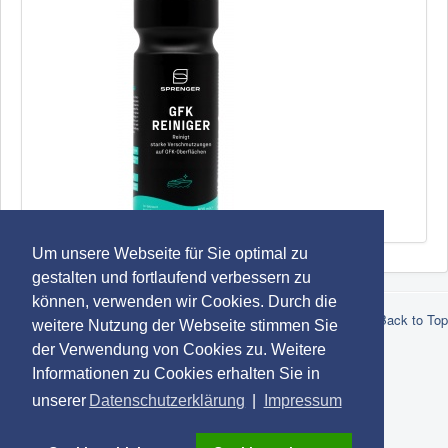
SPRENGER GFK Reiniger
Um unsere Webseite für Sie optimal zu
gestalten und fortlaufend verbessern zu
können, verwenden wir Cookies. Durch die
© 2026 Robert Lindemann KG -
Datenschutz
-
Impressum
-
AGB
Back to Top
weitere Nutzung der Webseite stimmen Sie
-
Marken
der Verwendung von Cookies zu. Weitere
Informationen zu Cookies erhalten Sie in
unserer
Datenschutzerklärung
|
Impressum