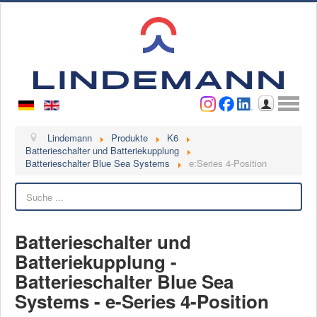
Benutzername
Passwort
Anmelden
Lindemann
Lindemann
Produkte
K6
Batterieschalter und Batteriekupplung
Batterieschalter Blue Sea Systems
e:Series 4-Position
Über uns
Ansprechpartner
Suchen
Videos
Kontakt
Batterieschalter und
Batteriekupplung -
Ansprechpartner
Batterieschalter Blue Sea
Kontaktformular
Systems - e-Series 4-Position
Kunde werden
Reklamation