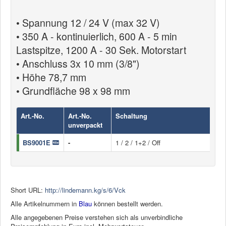
• Spannung 12 / 24 V (max 32 V)
• 350 A - kontinuierlich, 600 A - 5 min
Lastspitze, 1200 A - 30 Sek. Motorstart
• Anschluss 3x 10 mm (3/8")
• Höhe 78,7 mm
• Grundfläche 98 x 98 mm
Art.-No.
Art.-No.
Schaltung
F
unverpackt
BS9001E
-
1 / 2 / 1+2 / Off
ro
Short URL:
http://lindemann.kg/s/6/Vck
Alle Artikelnummern in
Blau
können bestellt werden.
Alle angegebenen Preise verstehen sich als unverbindliche