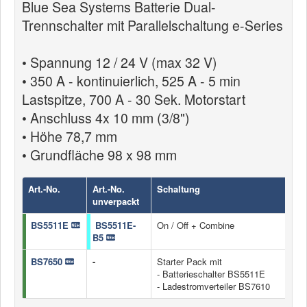
Blue Sea Systems Batterie Dual-
Industrie
Trennschalter mit Parallelschaltung e-Series
• Spannung 12 / 24 V (max 32 V)
• 350 A - kontinuierlich, 525 A - 5 min
Lastspitze, 700 A - 30 Sek. Motorstart
• Anschluss 4x 10 mm (3/8")
• Höhe 78,7 mm
• Grundfläche 98 x 98 mm
Art.-No.
Art.-No.
Schaltung
unverpackt
BS5511E
BS5511E-
On / Off + Combine
B5
BS7650
-
Starter Pack mit
- Batterieschalter BS5511E
- Ladestromverteiler BS7610