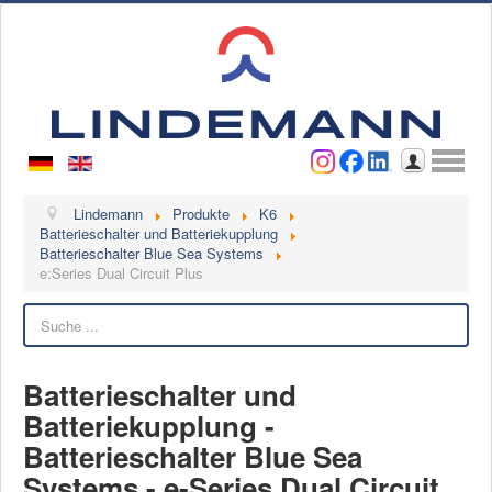
Benutzername
Passwort
Anmelden
Lindemann
Lindemann
Produkte
K6
Batterieschalter und Batteriekupplung
Batterieschalter Blue Sea Systems
Über uns
e:Series Dual Circuit Plus
Ansprechpartner
Suchen
Videos
Kontakt
Batterieschalter und
Ansprechpartner
Batteriekupplung -
Kontaktformular
Batterieschalter Blue Sea
Kunde werden
Systems - e-Series Dual Circuit
Reklamation