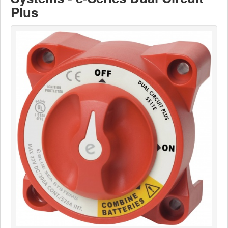
Plus
News
Produkte
Produkte
Neuheiten
Katalogcenter
Kataloge bestellen
Händler
MyLindemann
MyLindemann
Jobs
Segeltuch