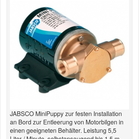
News
Produkte
Produkte
Neuheiten
Katalogcenter
Kataloge bestellen
Händler
MyLindemann
MyLindemann
JABSCO MiniPuppy zur festen Installation
Jobs
an Bord zur Entleerung von Motorbilgen in
Segeltuch
einen geeigneten Behälter. Leistung 5,5
Liter / Minute, selbstansaugend bis 1,5 m,