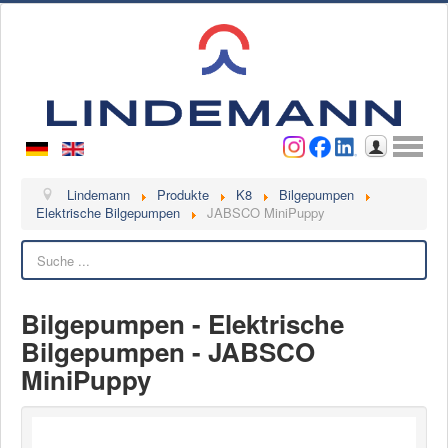
Benutzername
Passwort
Anmelden
Lindemann
Lindemann
Produkte
K8
Bilgepumpen
Elektrische Bilgepumpen
JABSCO MiniPuppy
Über uns
Suchen
Ansprechpartner
Videos
Bilgepumpen - Elektrische
Kontakt
Bilgepumpen - JABSCO
Ansprechpartner
MiniPuppy
Kontaktformular
Kunde werden
Reklamation