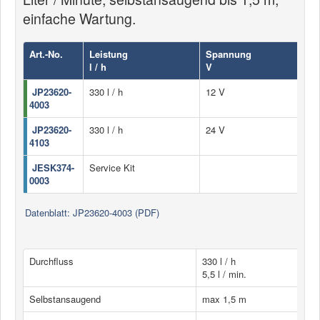
einfache Wartung.
Art.-No.
Leistung
Spannung
l / h
V
JP23620-
330 l / h
12 V
4003
JP23620-
330 l / h
24 V
4103
JESK374-
Service Kit
0003
Datenblatt: JP23620-4003 (PDF)
Durchfluss
330 l / h
5,5 l / min.
Selbstansaugend
max 1,5 m