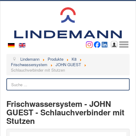
Benutzername
Passwort
Anmelden
Lindemann
Lindemann
Produkte
K8
Frischwassersystem
JOHN GUEST
Schlauchverbinder mit Stutzen
Über uns
Ansprechpartner
Suchen
Videos
Kontakt
Frischwassersystem - JOHN
GUEST - Schlauchverbinder mit
Ansprechpartner
Stutzen
Kontaktformular
Kunde werden
Reklamation