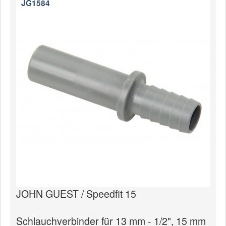
JG1584
News
Produkte
Produkte
Neuheiten
Katalogcenter
Kataloge bestellen
Händler
MyLindemann
MyLindemann
Jobs
JOHN GUEST / Speedfit 15
Segeltuch
Schlauchverbinder für 13 mm - 1/2", 15 mm