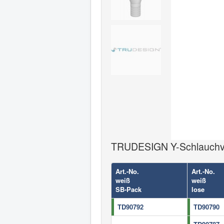
TRUDESIGN Y-Schlauchver
Art.-No.
Art.-No.
weiß
weiß
SB-Pack
lose
TD90792
TD90790