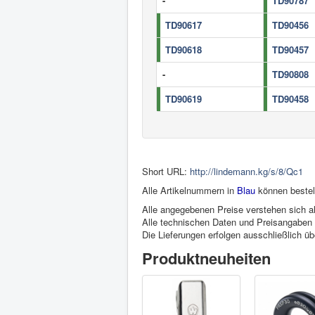
-
TD90787
TD90617
TD90456
TD90618
TD90457
-
TD90808
TD90619
TD90458
Short URL:
http://lindemann.kg/s/8/Qc1
Alle Artikelnummern in
Blau
können bestel
Alle angegebenen Preise verstehen sich al
Alle technischen Daten und Preisangaben s
Die Lieferungen erfolgen ausschließlich ü
Produktneuheiten