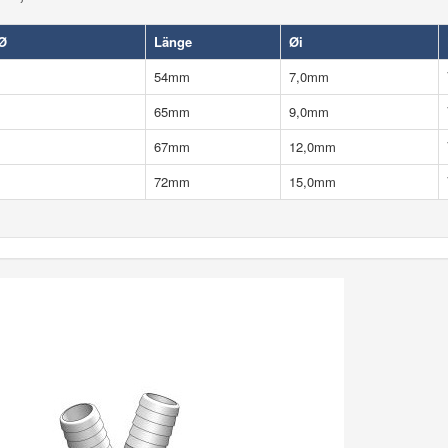
Ø
Länge
Øi
54mm
7,0mm
65mm
9,0mm
67mm
12,0mm
72mm
15,0mm