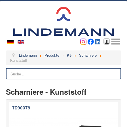
Benutzername
Passwort
Anmelden
Lindemann
Lindemann
Produkte
K9
Scharniere
Kunststoff
Über uns
Suchen
Ansprechpartner
Videos
Scharniere - Kunststoff
Kontakt
Ansprechpartner
TD90379
Kontaktformular
Kunde werden
Reklamation