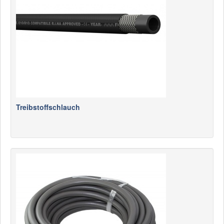
News
Produkte
Produkte
Neuheiten
Katalogcenter
Kataloge bestellen
Treibstoffschlauch
Händler
MyLindemann
MyLindemann
Jobs
Segeltuch