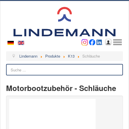
Benutzername
Passwort
Anmelden
Lindemann
Lindemann
Produkte
K13
Schläuche
Suchen
Über uns
Ansprechpartner
Videos
Motorbootzubehör - Schläuche
Kontakt
Ansprechpartner
Kontaktformular
Kunde werden
Reklamation