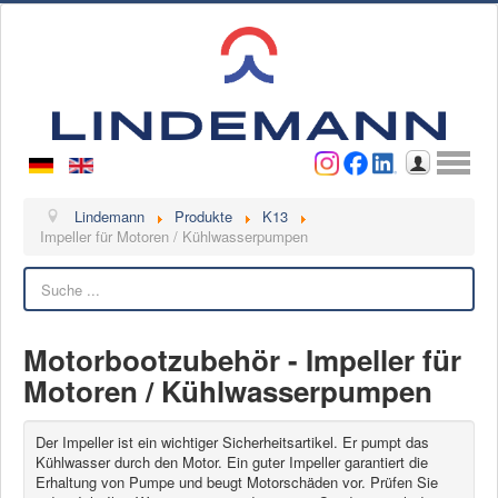
Benutzername
Passwort
Anmelden
Lindemann
Lindemann
Produkte
K13
Impeller für Motoren / Kühlwasserpumpen
Über uns
Suchen
Ansprechpartner
Videos
Motorbootzubehör - Impeller für
Kontakt
Motoren / Kühlwasserpumpen
Ansprechpartner
Kontaktformular
Der Impeller ist ein wichtiger Sicherheitsartikel. Er pumpt das
Kühlwasser durch den Motor. Ein guter Impeller garantiert die
Kunde werden
Erhaltung von Pumpe und beugt Motorschäden vor. Prüfen Sie
Reklamation