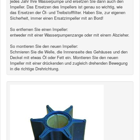
jedes Jahr Ihre Wasserpumpe und ersetzen Sie dann auch den
Impeller. Das Ersetzen des Impellers ist genau so wichtig, wie
News
das Ersetzen der Öl- und Treibstofffilter. Haben Sie, zur eigenen
Sicherheit, immer einen Ersatzimpeller mit an Bord!
Produkte
So entfernen Sie einen Impeller:
entweder mit einer Wasserpumpenzange oder mit einem Abzieher.
Produkte
Neuheiten
So montieren Sie den neuen Impeller:
Schmieren Sie die Welle, die Innnenseite des Gehäuses und den
Katalogcenter
Deckel mit etwas Öl oder Fett ein. Montieren Sie den neuen
Kataloge bestellen
Impeller mit einer drückenden und zugleich drehenden Bewegung
in die richtige Drehrichtung.
Händler
MyLindemann
MyLindemann
Jobs
Segeltuch