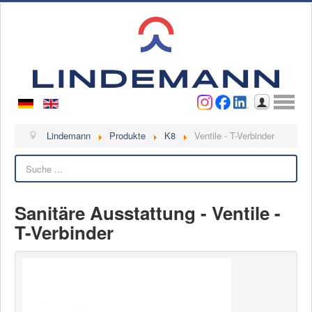
Benutzername
Passwort
Anmelden
Lindemann
Lindemann
Produkte
K8
Ventile - T-Verbinder
Suchen
Über uns
Ansprechpartner
Videos
Sanitäre Ausstattung - Ventile -
T-Verbinder
Kontakt
Ansprechpartner
Kontaktformular
Kunde werden
Reklamation