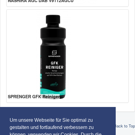
NASHIRA AGC DAB V9112AGCU
SPRENGER GFK Reiniger
Um unsere Webseite für Sie optimal zu
© 2026 Robert Lindemann KG -
Datenschutz
-
Impressum
-
AGB
Back to Top
gestalten und fortlaufend verbessern zu
-
Marken
können, verwenden wir Cookies. Durch die