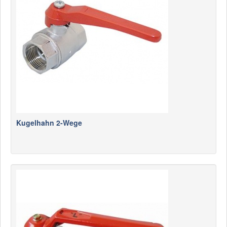
News
Produkte
Produkte
Neuheiten
Katalogcenter
Kataloge bestellen
Händler
Kugelhahn 2-Wege
MyLindemann
MyLindemann
Jobs
Segeltuch