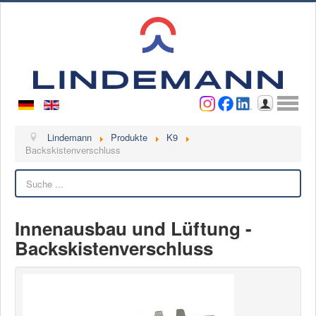
Benutzername
Passwort
Anmelden
Lindemann
Lindemann
Produkte
K9
Backskistenverschluss
Über uns
Suchen
Ansprechpartner
Videos
Innenausbau und Lüftung -
Kontakt
Backskistenverschluss
Ansprechpartner
Kontaktformular
Kunde werden
Reklamation