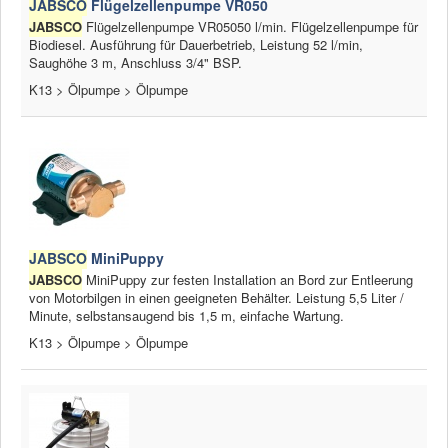
JABSCO
Flügelzellenpumpe VR050
JABSCO
Flügelzellenpumpe VR05050 l/min. Flügelzellenpumpe für
News
Biodiesel. Ausführung für Dauerbetrieb, Leistung 52 l/min,
Saughöhe 3 m, Anschluss 3/4" BSP.
Produkte
K13 > Ölpumpe > Ölpumpe
Produkte
Neuheiten
Katalogcenter
Kataloge bestellen
Händler
JABSCO
MiniPuppy
JABSCO
MiniPuppy zur festen Installation an Bord zur Entleerung
MyLindemann
von Motorbilgen in einen geeigneten Behälter. Leistung 5,5 Liter /
Minute, selbstansaugend bis 1,5 m, einfache Wartung.
MyLindemann
K13 > Ölpumpe > Ölpumpe
Jobs
Segeltuch