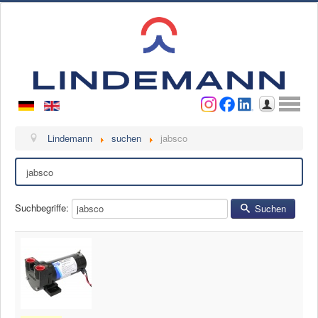
Benutzername
Passwort
Anmelden
Lindemann
Lindemann
suchen
jabsco
Suchen
Über uns
Ansprechpartner
Videos
Suchbegriffe:
Suchen
Kontakt
Ansprechpartner
Kontaktformular
Kunde werden
Reklamation