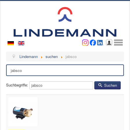
Benutzername
Passwort
Anmelden
Lindemann
Lindemann
suchen
jabsco
Suchen
Über uns
Ansprechpartner
Videos
Suchbegriffe:
Suchen
Kontakt
Ansprechpartner
Kontaktformular
Kunde werden
Reklamation