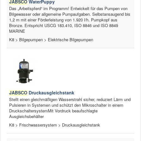
JABSCO
WaterPuppy
Das „Arbeitspferd“ im Programm! Entwickelt für das Pumpen von
News
Bilgewasser oder allgemeine Pumpaufgaben. Selbstansaugend bis
1,2 m mit einer Förderleistung von 1.920 l/h. Pumpkopf aus
Produkte
Bronze. Entspricht USCG 183.410, ISO 8846 und ISO 8849
MARINE
Produkte
K8 > Bilgepumpen > Elektrische Bilgepumpen
Neuheiten
Katalogcenter
Kataloge bestellen
Händler
MyLindemann
JABSCO
Druckausgleichstank
Stellt einen gleichmäßigen Wasserstrahl sicher, reduziert Lärm und
MyLindemann
Pulsieren in Systemen und schützt den Mikroschalter in einem
DruckschaltersystemMit Vordruck beaufschlagte
Jobs
Ausgleichsbehälter
K8 > Frischwassersystem > Druckausgleichstank
Segeltuch