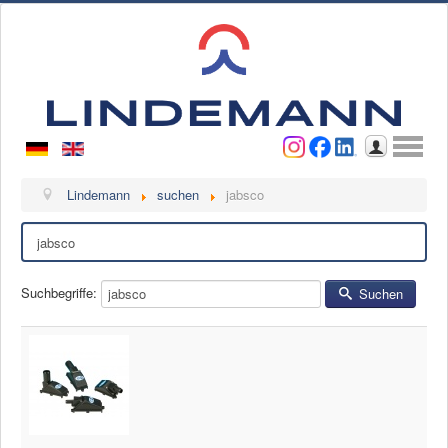
Benutzername
Passwort
Anmelden
Lindemann
Lindemann
suchen
jabsco
Suchen
Über uns
Ansprechpartner
Videos
Suchbegriffe:
Suchen
Kontakt
Ansprechpartner
Kontaktformular
Kunde werden
Reklamation