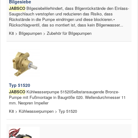
Bilgesiebe
JABSCO
BilgesiebeVerhindert, dass Bilgenrückstände den Einlass-
News
Saugschlauch verstopfen und reduzieren das Risiko, dass
Rückstände in die Pumpe eindringen und diese blockieren.•
Produkte
Rückschlagventil, das so montiert ist, dass kein Bilgenwasser...
K8 > Bilgepumpen > Zubehör für Bilgepumpen
Produkte
Neuheiten
Katalogcenter
Kataloge bestellen
Händler
Typ 51520
MyLindemann
JABSCO
Kühlwasserpumpe 51520Selbstansaugende Bronze-
Pumpe mit Fußmontage in Baugröße 020. Wellendurchmesser 11
MyLindemann
mm. Neopren Impeller
K8 > Kühlwasserpumpen > Typ 51520
Jobs
Segeltuch