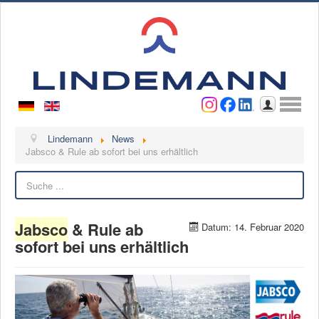
Benutzername
Passwort
Anmelden
Lindemann
Lindemann
News
Jabsco & Rule ab sofort bei uns erhältlich
Über uns
Suchen
Ansprechpartner
Videos
Jabsco
& Rule ab
Datum: 14. Februar 2020
Kontakt
sofort bei uns erhältlich
Ansprechpartner
Kontaktformular
Kunde werden
Reklamation