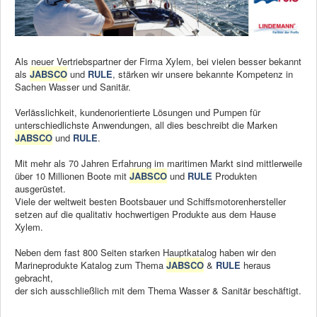
News
Produkte
Als neuer Vertriebspartner der Firma Xylem, bei vielen besser bekannt
als
JABSCO
und
RULE
, stärken wir unsere bekannte Kompetenz in
Produkte
Sachen Wasser und Sanitär.
Neuheiten
Verlässlichkeit, kundenorientierte Lösungen und Pumpen für
Katalogcenter
unterschiedlichste Anwendungen, all dies beschreibt die Marken
JABSCO
und
RULE
.
Kataloge bestellen
Mit mehr als 70 Jahren Erfahrung im maritimen Markt sind mittlerweile
Händler
über 10 Millionen Boote mit
JABSCO
und
RULE
Produkten
ausgerüstet.
MyLindemann
Viele der weltweit besten Bootsbauer und Schiffsmotorenhersteller
setzen auf die qualitativ hochwertigen Produkte aus dem Hause
Xylem.
MyLindemann
Neben dem fast 800 Seiten starken Hauptkatalog haben wir den
Jobs
Marineprodukte Katalog zum Thema
JABSCO
&
RULE
heraus
gebracht,
Segeltuch
der sich ausschließlich mit dem Thema Wasser & Sanitär beschäftigt.