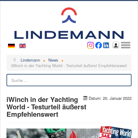
Benutzername
Passwort
Anmelden
Lindemann
Lindemann
News
iWinch in der Yachting World - Testurteil äußerst Empfehlenswert
Über uns
Suchen
Ansprechpartner
Videos
iWinch in der Yachting
Datum: 20. Januar 2022
Kontakt
World - Testurteil äußerst
Empfehlenswert
Ansprechpartner
Kontaktformular
Kunde werden
Reklamation