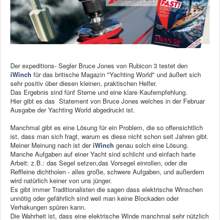
News
Produkte
Produkte
Der expeditions- Segler Bruce Jones von Rubicon 3 testet den
Neuheiten
iWinch
für das britische Magazin "Yachting World" und äußert sich
sehr positiv über diesen kleinen, praktischen Helfer.
Katalogcenter
Das Ergebnis sind fünf Sterne und eine klare Kaufempfehlung.
Kataloge bestellen
Hier gibt es das Statement von Bruce Jones welches in der Februar
Ausgabe der Yachting World abgedruckt ist.
Händler
Manchmal gibt es eine Lösung für ein Problem, die so offensichtlich
ist, dass man sich fragt, warum es diese nicht schon seit Jahren gibt.
MyLindemann
Meiner Meinung nach ist der
iWinch
genau solch eine Lösung.
Manche Aufgaben auf einer Yacht sind schlicht und einfach harte
MyLindemann
Arbeit: z.B.: das Segel setzen,das Vorsegel einrollen, oder die
Reffleine dichtholen - alles große, schwere Aufgaben, und außerdem
Jobs
wird natürlich keiner von uns jünger.
Es gibt immer Traditionalisten die sagen dass elektrische Winschen
unnötig oder gefährlich sind weil man keine Blockaden oder
Segeltuch
Verhakungen spüren kann.
Die Wahrheit ist, dass eine elektrische Winde manchmal sehr nützlich