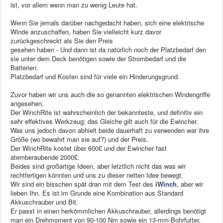
ist, vor allem wenn man zu wenig Leute hat.
Wenn Sie jemals darüber nachgedacht haben, sich eine elektrische
Winde anzuschaffen, haben Sie vielleicht kurz davor
zurückgeschreckt als Sie den Preis
gesehen haben - Und dann ist da natürlich noch der Platzbedarf den
sie unter dem Deck benötigen sowie der Strombedarf und die
Batterien.
Platzbedarf und Kosten sind für viele ein Hinderungsgrund.
Zuvor haben wir uns auch die so genannten elektrischen Windengriffe
angesehen.
Der WinchRite ist wahrscheinlich der bekannteste, und definitiv ein
sehr effektives Werkzeug; das Gleiche gilt auch für die Ewincher.
Was uns jedoch davon abhielt beide dauerhaft zu verwenden war ihre
Größe (wo bewahrt man sie auf?) und der Preis.
Der WinchRite kostet über 600£ und der Ewincher fast
atemberaubende 2000£.
Beides sind großartige Ideen, aber letztlich nicht das was wir
rechtfertigen könnten und uns zu dieser netten Idee bewegt.
Wir sind ein bisschen spät dran mit dem Test des
iWinch
, aber wir
lieben Ihn. Es ist im Grunde eine Kombination aus Standard
Akkuschrauber und Bit.
Er passt in einen herkömmlichen Akkuschrauber, allerdings benötigt
man ein Drehmoment von 90-100 Nm sowie ein 13-mm-Bohrfutter,