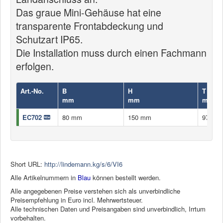
Das graue Mini-Gehäuse hat eine
transparente Frontabdeckung und
Schutzart IP65.
Die Installation muss durch einen Fachmann
erfolgen.
Art.-No.
B
H
T
mm
mm
mm
EC702
80 mm
150 mm
97 mm
Short URL:
http://lindemann.kg/s/6/VI6
Alle Artikelnummern in
Blau
können bestellt werden.
Alle angegebenen Preise verstehen sich als unverbindliche
Preisempfehlung in Euro incl. Mehrwertsteuer.
Alle technischen Daten und Preisangaben sind unverbindlich, Irrtum
vorbehalten.