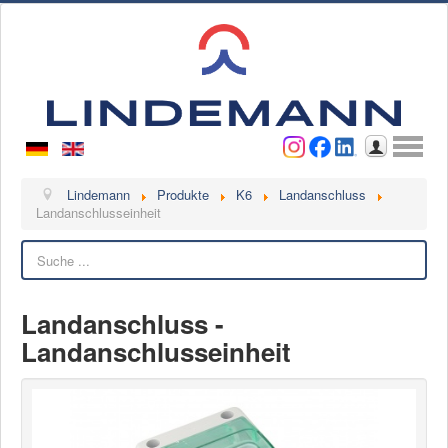
Benutzername
Passwort
Anmelden
Lindemann
Lindemann
Produkte
K6
Landanschluss
Landanschlusseinheit
Über uns
Suchen
Ansprechpartner
Videos
Landanschluss -
Kontakt
Landanschlusseinheit
Ansprechpartner
Kontaktformular
Kunde werden
Reklamation