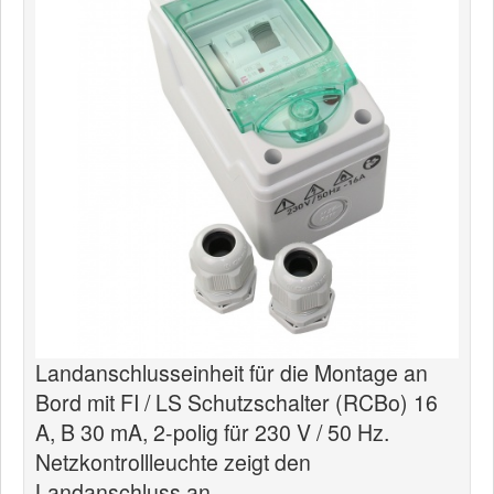
News
Produkte
Produkte
Neuheiten
Katalogcenter
Kataloge bestellen
Händler
MyLindemann
MyLindemann
Landanschlusseinheit für die Montage an
Bord mit FI / LS Schutzschalter (RCBo) 16
Jobs
A, B 30 mA, 2-polig für 230 V / 50 Hz.
Segeltuch
Netzkontrollleuchte zeigt den
Landanschluss an.