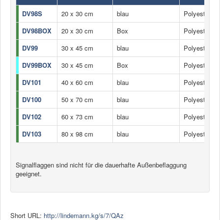
Industrie
DV98S
20 x 30 cm
blau
Polyester
DV98BOX
20 x 30 cm
Box
Polyester
DV99
30 x 45 cm
blau
Polyester
DV99BOX
30 x 45 cm
Box
Polyester
DV101
40 x 60 cm
blau
Polyester
DV100
50 x 70 cm
blau
Polyester
DV102
60 x 73 cm
blau
Polyester
DV103
80 x 98 cm
blau
Polyester
Signalflaggen sind nicht für die dauerhafte Außenbeflaggung
geeignet.
Short URL:
http://lindemann.kg/s/7/QAz