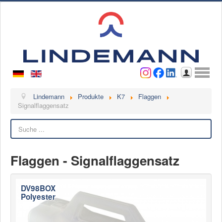
Benutzername
Passwort
Anmelden
Lindemann
Lindemann
Produkte
K7
Flaggen
Signalflaggensatz
Über uns
Suchen
Ansprechpartner
Videos
Flaggen - Signalflaggensatz
Kontakt
Ansprechpartner
DV98BOX
Kontaktformular
Polyester
Kunde werden
Reklamation