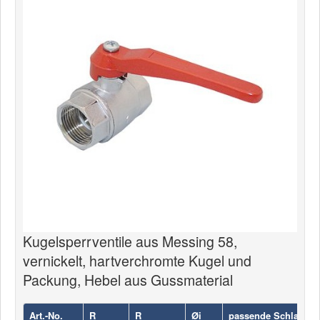
News
Produkte
Produkte
Neuheiten
Katalogcenter
Kataloge bestellen
Händler
MyLindemann
MyLindemann
Kugelsperrventile aus Messing 58,
vernickelt, hartverchromte Kugel und
Jobs
Packung, Hebel aus Gussmaterial
Segeltuch
Art.-No.
R
R
Øi
passende Schlaucht