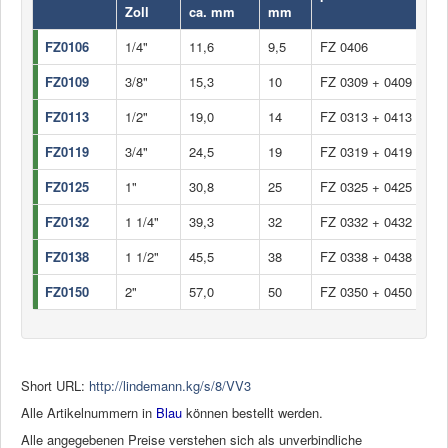
Industrie
Zoll
ca. mm
mm
FZ0106
1/4"
11,6
9,5
FZ 0406
FZ0109
3/8"
15,3
10
FZ 0309 + 0409
FZ0113
1/2"
19,0
14
FZ 0313 + 0413
FZ0119
3/4"
24,5
19
FZ 0319 + 0419
FZ0125
1"
30,8
25
FZ 0325 + 0425
FZ0132
1 1/4"
39,3
32
FZ 0332 + 0432
FZ0138
1 1/2"
45,5
38
FZ 0338 + 0438
FZ0150
2"
57,0
50
FZ 0350 + 0450
Short URL:
http://lindemann.kg/s/8/VV3
Alle Artikelnummern in
Blau
können bestellt werden.
Alle angegebenen Preise verstehen sich als unverbindliche