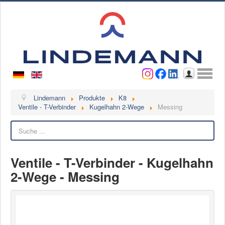
Benutzername
Passwort
Anmelden
Lindemann
Lindemann
Produkte
K8
Ventile - T-Verbinder
Kugelhahn 2-Wege
Messing
Über uns
Suchen
Ansprechpartner
Videos
Ventile - T-Verbinder - Kugelhahn
Kontakt
2-Wege - Messing
Ansprechpartner
Kontaktformular
Kunde werden
Reklamation