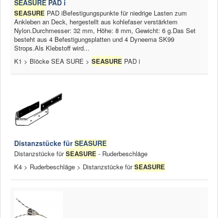
SEASURE
PAD i
SEASURE
PAD iBefestigungspunkte für niedrige Lasten zum
News
Ankleben an Deck, hergestellt aus kohlefaser verstärktem
Nylon.Durchmesser: 32 mm, Höhe: 8 mm, Gewicht: 6 g.Das Set
Produkte
besteht aus 4 Befestigungsplatten und 4 Dyneema SK99
Strops.Als Klebstoff wird...
Produkte
K1 > Blöcke SEA SURE >
SEASURE
PAD i
Neuheiten
Katalogcenter
Kataloge bestellen
Händler
MyLindemann
Distanzstücke für
SEASURE
Distanzstücke für
SEASURE
- Ruderbeschläge
MyLindemann
K4 > Ruderbeschläge > Distanzstücke für
SEASURE
Jobs
Segeltuch