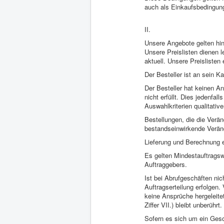
auch als Einkaufsbedingun
II.
Unsere Angebote gelten hin
Unsere Preislisten dienen l
aktuell. Unsere Preislisten
Der Besteller ist an sein 
Der Besteller hat keinen A
nicht erfüllt. Dies jedenfal
Auswahlkriterien qualitativ
Bestellungen, die die Verän
bestandseinwirkende Verän
Lieferung und Berechnung e
Es gelten Mindestauftrags
Auftraggebers.
Ist bei Abrufgeschäften nic
Auftragserteilung erfolgen.
keine Ansprüche hergeleitet
Ziffer VII.) bleibt unberührt.
Sofern es sich um ein Gesc