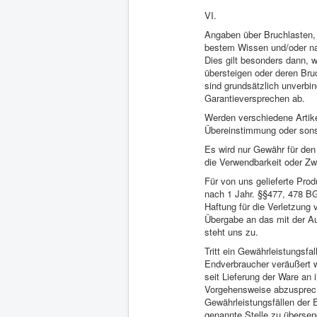
VI.
Angaben über Bruchlasten,
bestem Wissen und/oder na
Dies gilt besonders dann, 
übersteigen oder deren Br
sind grundsätzlich unverbi
Garantieversprechen ab.
Werden verschiedene Artike
Übereinstimmung oder sonst
Es wird nur Gewähr für den 
die Verwendbarkeit oder Zw
Für von uns gelieferte Pro
nach 1 Jahr. §§477, 478 B
Haftung für die Verletzung 
Übergabe an das mit der Au
steht uns zu.
Tritt ein Gewährleistungsfa
Endverbraucher veräußert w
seit Lieferung der Ware an
Vorgehensweise abzuspreche
Gewährleistungsfällen der 
genannte Stelle zu übersen