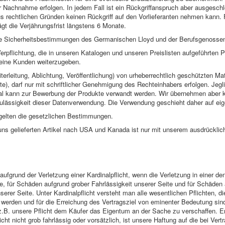
 Nachnahme erfolgen. In jedem Fall ist ein Rückgriffanspruch aber ausgesch
s rechtlichen Gründen keinen Rückgriff auf den Vorlieferanten nehmen kann.
gt die Verjährungsfrist längstens 6 Monate.
die Sicherheitsbestimmungen des Germanischen Lloyd und der Berufsgenosse
erpflichtung, die in unseren Katalogen und unseren Preislisten aufgeführten 
eine Kunden weiterzugeben.
erleitung, Ablichtung, Veröffentlichung) von urheberrechtlich geschützten Mate
te), darf nur mit schriftlicher Genehmigung des Rechteinhabers erfolgen. Jegl
ial kann zur Bewerbung der Produkte verwandt werden. Wir übernehmen aber ke
 Zulässigkeit dieser Datenverwendung. Die Verwendung geschieht daher auf eig
t gelten die gesetzlichen Bestimmungen.
uns gelieferten Artikel nach USA und Kanada ist nur mit unserem ausdrücklich
aufgrund der Verletzung einer Kardinalpflicht, wenn die Verletzung in einer d
e, für Schäden aufgrund grober Fahrlässigkeit unserer Seite und für Schäden
serer Seite. Unter Kardinalpflicht versteht man alle wesentlichen Pflichten, d
 werden und für die Erreichung des Vertragsziel von eminenter Bedeutung si
z.B. unsere Pflicht dem Käufer das Eigentum an der Sache zu verschaffen. Erf
licht nicht grob fahrlässig oder vorsätzlich, ist unsere Haftung auf die bei Ve