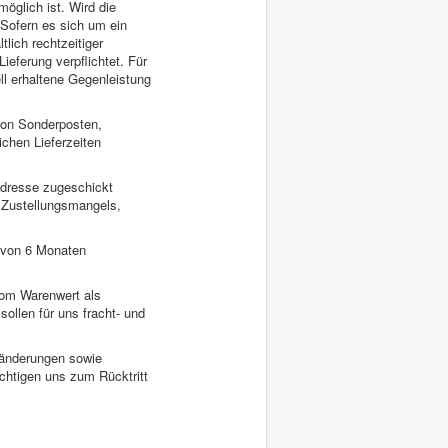
öglich ist. Wird die
. Sofern es sich um ein
lich rechtzeitiger
Lieferung verpflichtet. Für
ell erhaltene Gegenleistung
von Sonderposten,
ichen Lieferzeiten
Adresse zugeschickt
s Zustellungsmangels,
b von 6 Monaten
vom Warenwert als
ollen für uns fracht- und
sänderungen sowie
echtigen uns zum Rücktritt