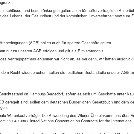
grenzt.
usschlüsse- und beschränkungen gelten auch für außervertragliche Ansprüche,
 des Lebens, der Gesundheit und der körperlichen Unversehrtheit sowie im Fa
ftsbedingungen (AGB) sollen auch für spätere Geschäfte gelten.
n nur zu unseren AGB erfolgen und gilt als Einverständnis.
s Vertragspartners erkennen wir nicht an, es sei denn, wir hätten ausdrückli
ndem Recht widersprechen, sollen die restlichen Bestandteile unserer AGB tro
 Gerichtsstand ist Hamburg-Bergedorf, sofern es sich um Geschäfte unter Kauf
 AGB geregelt sind, sollen dem deutschen Bürgerlichen Gesetzbuch und dem d
egen.
tionale Warenkaufverträge. Die Anwendung des Wiener Übereinkommens über Ve
vom 11.04.1980 (United Nations Convention on Contracts for the International