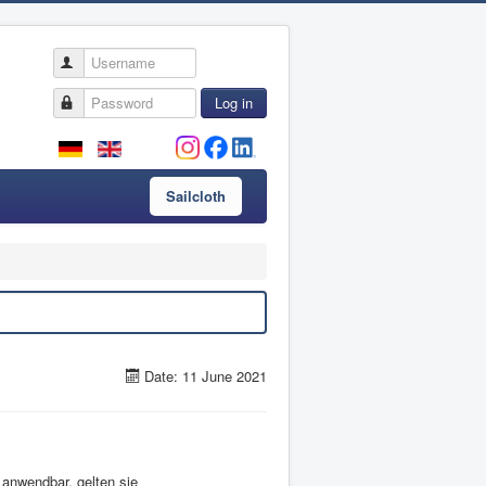
Username
Password
Log in
Sailcloth
Date: 11 June 2021
 anwendbar, gelten sie