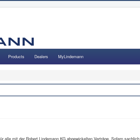
Products
Dealers
MyLindemann
Search
ür alle mit der Robert Lindemann KG abgewickelten Verträge. Sofern sachlich