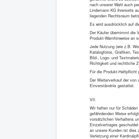
nach unserer Wahl auch per
Lindemann KG ihrerseits au
liegenden Rechtsraum beträ
Es wird ausdrücklich auf 
Der Käufer übernimmt die V
Produkt-Warnhinweise an s
Jede Nutzung (wie z.B. Weit
Katalogfotos, Grafiken, Tex
Bild-, Logo- und Textmater
Richtigkeit und rechtliche
Für die Produkt-Haftpflich
Der Weiterverkauf der von 
Einverständnis gestattet.
VII.
Wir haften nur für Schäden 
gefährdenden Weise erfolgt
vorsätzlichen Verhaltens un
Einzelvertrages geschuldet
an unsere Kunden ist dies 
Verletzung einer Kardinalpf