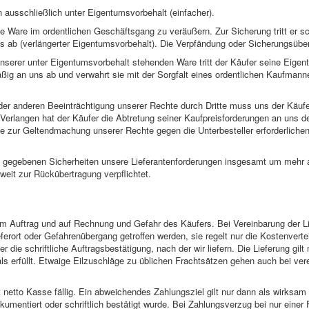
 ausschließlich unter Eigentumsvorbehalt (einfacher).
die Ware im ordentlichen Geschäftsgang zu veräußern. Zur Sicherung tritt er sc
s ab (verlängerter Eigentumsvorbehalt). Die Verpfändung oder Sicherungsüber
unserer unter Eigentumsvorbehalt stehenden Ware tritt der Käufer seine Eigen
ßig an uns ab und verwahrt sie mit der Sorgfalt eines ordentlichen Kaufmanne
der anderen Beeinträchtigung unserer Rechte durch Dritte muss uns der Käufe
 Verlangen hat der Käufer die Abtretung seiner Kaufpreisforderungen an uns d
e zur Geltendmachung unserer Rechte gegen die Unterbesteller erforderliche
s gegebenen Sicherheiten unsere Lieferantenforderungen insgesamt um mehr a
weit zur Rückübertragung verpflichtet.
im Auftrag und auf Rechnung und Gefahr des Käufers. Bei Vereinbarung der L
ferort oder Gefahrenübergang getroffen werden, sie regelt nur die Kostenvert
er die schriftliche Auftragsbestätigung, nach der wir liefern. Die Lieferung gi
s erfüllt. Etwaige Eilzuschläge zu üblichen Frachtsätzen gehen auch bei vere
netto Kasse fällig. Ein abweichendes Zahlungsziel gilt nur dann als wirksam 
entiert oder schriftlich bestätigt wurde. Bei Zahlungsverzug bei nur einer