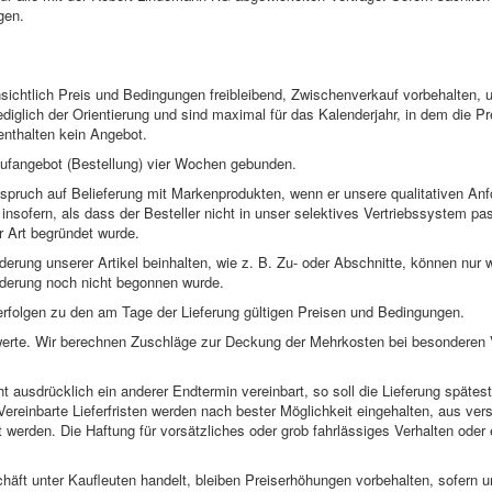
gen.
sichtlich Preis und Bedingungen freibleibend, Zwischenverkauf vorbehalten,
ediglich der Orientierung und sind maximal für das Kalenderjahr, in dem die Pre
 enthalten kein Angebot.
Kaufangebot (Bestellung) vier Wochen gebunden.
nspruch auf Belieferung mit Markenprodukten, wenn er unsere qualitativen Anf
ls insofern, als dass der Besteller nicht in unser selektives Vertriebssystem pa
er Art begründet wurde.
derung unserer Artikel beinhalten, wie z. B. Zu- oder Abschnitte, können nur 
derung noch nicht begonnen wurde.
rfolgen zu den am Tage der Lieferung gültigen Preisen und Bedingungen.
werte. Wir berechnen Zuschläge zur Deckung der Mehrkosten bei besonderen
ht ausdrücklich ein anderer Endtermin vereinbart, so soll die Lieferung spät
 Vereinbarte Lieferfristen werden nach bester Möglichkeit eingehalten, aus ver
 werden. Die Haftung für vorsätzliches oder grob fahrlässiges Verhalten oder e
häft unter Kaufleuten handelt, bleiben Preiserhöhungen vorbehalten, sofern 