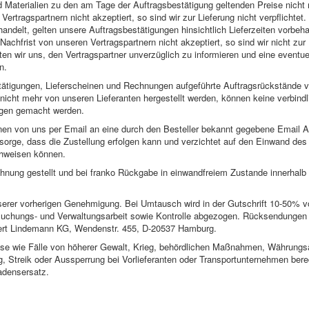
Materialien zu den am Tage der Auftragsbestätigung geltenden Preise nicht m
ertragspartnern nicht akzeptiert, so sind wir zur Lieferung nicht verpflichtet
andelt, gelten unsere Auftragsbestätigungen hinsichtlich Lieferzeiten vorbehalt
Nachfrist von unseren Vertragspartnern nicht akzeptiert, so sind wir nicht zur 
hten wir uns, den Vertragspartner unverzüglich zu informieren und eine eventu
n.
tätigungen, Lieferscheinen und Rechnungen aufgeführte Auftragsrückstände 
nicht mehr von unseren Lieferanten hergestellt werden, können keine verbindl
agen gemacht werden.
nen von uns per Email an eine durch den Besteller bekannt gegebene Email 
t sorge, dass die Zustellung erfolgen kann und verzichtet auf den Einwand de
chweisen können.
hnung gestellt und bei franko Rückgabe in einwandfreiem Zustande innerhal
erer vorherigen Genehmigung. Bei Umtausch wird in der Gutschrift 10-50% 
 Buchungs- und Verwaltungsarbeit sowie Kontrolle abgezogen. Rücksendungen s
bert Lindemann KG, Wendenstr. 455, D-20537 Hamburg.
se wie Fälle von höherer Gewalt, Krieg, behördlichen Maßnahmen, Währung
ng, Streik oder Aussperrung bei Vorlieferanten oder Transportunternehmen ber
adensersatz.