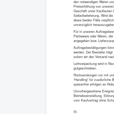
den notwendigen Waren und 
Preiserhöhung von unseren V
Geschäft unter Kaufleuten h
Selbstbelieferung. Wird die 
diese beiden Fälle verpflic
unverzüglich herauszugebe
Für in unseren Auftragsbes
Partieware oder Waren, die 
angegeben bzw. Lieferzus
Auftragsbestätigungen kön
werden. Der Besteller träg
sofern wir den Versand na
Leihverpackung wird in Rec
gutgeschrieben.
Rücksendungen nur mit uns
“Handling” für zusätzliche
spesenfrei erfolgen an Ro
Unvorhergesehene Ereignis
Betriebseinstellung, Störu
vom Kaufvertrag ohne Sch
III.