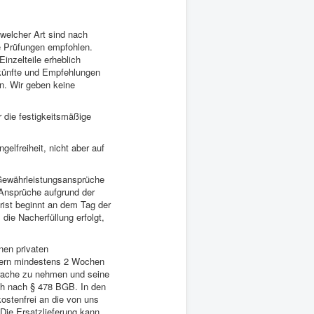
elcher Art sind nach
e Prüfungen empfohlen.
inzelteile erheblich
künfte und Empfehlungen
n. Wir geben keine
 die festigkeitsmäßige
elfreiheit, nicht aber auf
 Gewährleistungsansprüche
Ansprüche aufgrund der
frist beginnt an dem Tag der
die Nacherfüllung erfolgt,
inen privaten
ofern mindestens 2 Wochen
sprache zu nehmen und seine
ch nach § 478 BGB. In den
ostenfrei an die von uns
Die Ersatzlieferung kann