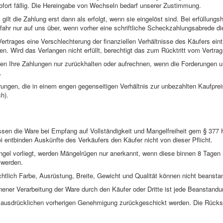
ofort fällig. Die Hereingabe von Wechseln bedarf unserer Zustimmung.
lt die Zahlung erst dann als erfolgt, wenn sie eingelöst sind. Bei erfüllungs
fahr nur auf uns über, wenn vorher eine schriftliche Scheckzahlungsabrede di
rtrages eine Verschlechterung der finanziellen Verhältnisse des Käufers eintr
en. Wird das Verlangen nicht erfüllt, berechtigt das zum Rücktritt vom Vertrag
fen Ihre Zahlungen nur zurückhalten oder aufrechnen, wenn die Forderungen un
.
derungen, die in einem engen gegenseitigen Verhältnis zur unbezahlten Kaufprei
h).
ssen die Ware bei Empfang auf Vollständigkeit und Mangelfreiheit gem § 37
i entbinden Auskünfte des Verkäufers den Käufer nicht von dieser Pflicht.
ngel vorliegt, werden Mängelrügen nur anerkannt, wenn diese binnen 8 Tage
 werden.
htlich Farbe, Ausrüstung, Breite, Gewicht und Qualität können nicht beansta
ener Verarbeitung der Ware durch den Käufer oder Dritte ist jede Beanstand
r ausdrücklichen vorherigen Genehmigung zurückgeschickt werden. Die Rückse