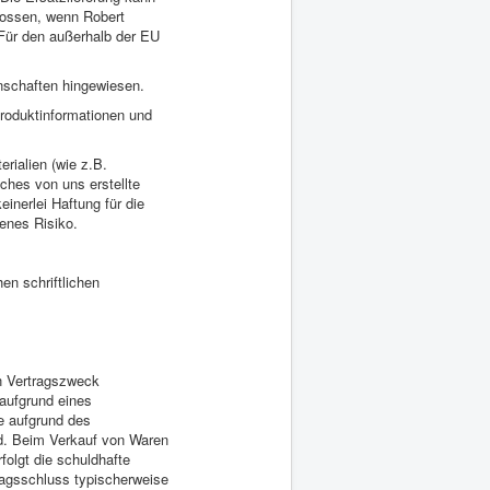
lossen, wenn Robert
 Für den außerhalb der EU
nschaften hingewiesen.
Produktinformationen und
rialien (wie z.B.
iches von uns erstellte
inerlei Haftung für die
enes Risiko.
en schriftlichen
en Vertragszweck
 aufgrund eines
ie aufgrund des
nd. Beim Verkauf von Waren
olgt die schuldhafte
rtragsschluss typischerweise