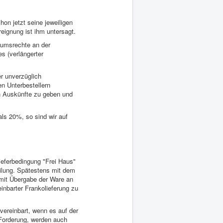
hon jetzt seine jeweiligen
eignung ist ihm untersagt.
tumsrechte an der
s (verlängerter
r unverzüglich
en Unterbestellern
n Auskünfte zu geben und
ls 20%, so sind wir auf
ieferbedingung "Frei Haus"
eilung. Spätestens mit dem
lt mit Übergabe der Ware an
inbarter Frankolieferung zu
vereinbart, wenn es auf der
 Forderung, werden auch