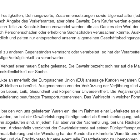
 Festigkeiten, Dehnungswerte, Zusammensetzungen sowie Eigenschaften jedw
ch Angabe des Vorlieferanten, aber ohne Gewähr. Dem Käufer werden eigen
wenn Teile zu Konstruktionen verwendet werden, die als Ganzes den Wert der E
uch Personenschäden oder erhebliche Sachschäden verursachen könnte. Aus
ndlich und gelten nur entsprechend unseren allgemeinen Geschäftsbedingunge
l zu anderen Gegenständen vermischt oder verarbeitet, so hat der Verarbeiter
ige Verträglichkeit zu verantworten.
Verkauf einer neuen Sache geleistet. Die Gewähr bezieht sich nur auf die Mäng
eckdienlichkeit der Sache.
dukte an innerhalb der Europäischen Union (EU) ansässige Kunden verjähren
GB bleiben unberührt. Ausgenommen von der Verkürzung der Verjährung sind 
von Leben, Leib, Gesundheit und körperlicher Unversehrtheit. Die Verjährungs
slieferung beauftragte Transportunternehmen. Das Wahlrecht in welcher Form 
ll bei den von uns gelieferten Waren ein, die im Rahmen einer Lieferkette an e
urden, so hat der Gewährleistungspflichtige sofort ab Kenntniserlangung, s
 ihn abgelaufen sind, in jedem Fall aber vor der Nacherfüllung, bei uns Rück
n. Anderenfalls verzichtet der Gewährleistende auf seinen Rückgriffanspru
Ersatzlieferung und der Wandlung hat der Kunde die reklamierte Ware für uns k
den und die Frachtkosten für eine eventuelle Ersatzlieferung zu übernehmen. 