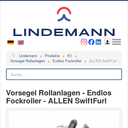
Benutzername
Passwort
Anmelden
Lindemann
Lindemann
Produkte
K1
Vorsegel Rollanlagen
Endlos Fockroller
ALLEN SwiftFurl
Über uns
Suchen
Ansprechpartner
Videos
Vorsegel Rollanlagen - Endlos
Kontakt
Fockroller - ALLEN SwiftFurl
Ansprechpartner
Kontaktformular
Kunde werden
Reklamation