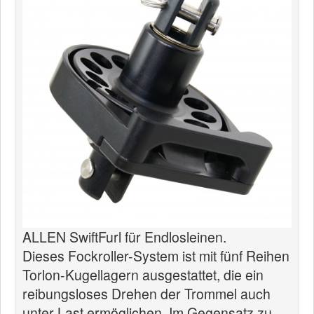
News
Produkte
Produkte
Neuheiten
Katalogcenter
Kataloge bestellen
Händler
MyLindemann
MyLindemann
ALLEN SwiftFurl für Endlosleinen.
Dieses Fockroller-System ist mit fünf Reihen
Jobs
Torlon-Kugellagern ausgestattet, die ein
Segeltuch
reibungsloses Drehen der Trommel auch
unter Last ermöglichen. Im Gegensatz zu