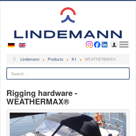
Username
Password
Log in
Lindemann
Lindemann
Products
K1
WEATHERMAX®
Search
About us
Videos
Rigging hardware -
Contact
WEATHERMAX®
Contact persons
Contact form
Become a customer
Complaint