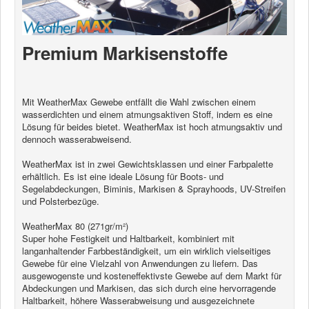
News
Products
Premium Markisenstoffe
Products
News
Special Catalogue
Mit WeatherMax Gewebe entfällt die Wahl zwischen einem
wasserdichten und einem atmungsaktiven Stoff, indem es eine
Lösung für beides bietet. WeatherMax ist hoch atmungsaktiv und
Dealers
dennoch wasserabweisend.
MyLindemann
WeatherMax ist in zwei Gewichtsklassen und einer Farbpalette
erhältlich. Es ist eine ideale Lösung für Boots- und
MyLindemann
Segelabdeckungen, Biminis, Markisen & Sprayhoods, UV-Streifen
und Polsterbezüge.
WeatherMax 80 (271gr/m²)
Sailcloth
Super hohe Festigkeit und Haltbarkeit, kombiniert mit
langanhaltender Farbbeständigkeit, um ein wirklich vielseitiges
Gewebe für eine Vielzahl von Anwendungen zu liefern. Das
ausgewogenste und kosteneffektivste Gewebe auf dem Markt für
Abdeckungen und Markisen, das sich durch eine hervorragende
Haltbarkeit, höhere Wasserabweisung und ausgezeichnete