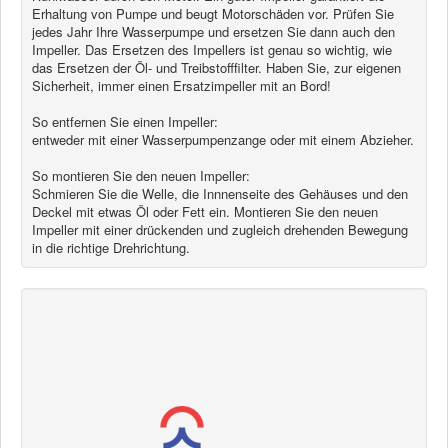
News
Erhaltung von Pumpe und beugt Motorschäden vor. Prüfen Sie
jedes Jahr Ihre Wasserpumpe und ersetzen Sie dann auch den
Impeller. Das Ersetzen des Impellers ist genau so wichtig, wie
Products
das Ersetzen der Öl- und Treibstofffilter. Haben Sie, zur eigenen
Sicherheit, immer einen Ersatzimpeller mit an Bord!
Products
News
So entfernen Sie einen Impeller:
entweder mit einer Wasserpumpenzange oder mit einem Abzieher.
Special Catalogue
So montieren Sie den neuen Impeller:
Dealers
Schmieren Sie die Welle, die Innnenseite des Gehäuses und den
Deckel mit etwas Öl oder Fett ein. Montieren Sie den neuen
MyLindemann
Impeller mit einer drückenden und zugleich drehenden Bewegung
in die richtige Drehrichtung.
MyLindemann
Sailcloth