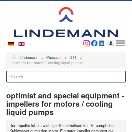
Username
Password
Log in
Lindemann
Lindemann
Products
K14
impellers for motors / cooling liquid pumps
About us
Search
Videos
Contact
optimist and special equipment -
Contact persons
impellers for motors / cooling
Contact form
liquid pumps
Become a customer
Complaint
Der Impeller ist ein wichtiger Sicherheitsartikel. Er pumpt das
Kühlwasser durch den Motor. Ein guter Impeller garantiert die