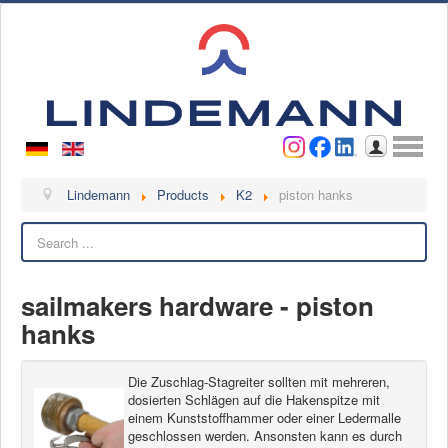
Username
Password
Log in
Lindemann
Lindemann
Products
K2
piston hanks
Search
About us
Videos
sailmakers hardware - piston
Contact
hanks
Contact persons
Contact form
Die Zuschlag-Stagreiter sollten mit mehreren,
Become a customer
dosierten Schlägen auf die Hakenspitze mit
einem Kunststoffhammer oder einer Ledermalle
Complaint
geschlossen werden. Ansonsten kann es durch