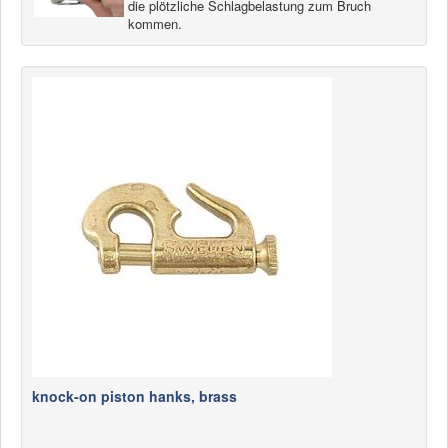
die plötzliche Schlagbelastung zum Bruch
News
kommen.
Products
Products
News
Special Catalogue
Dealers
MyLindemann
MyLindemann
Sailcloth
knock-on piston hanks, brass