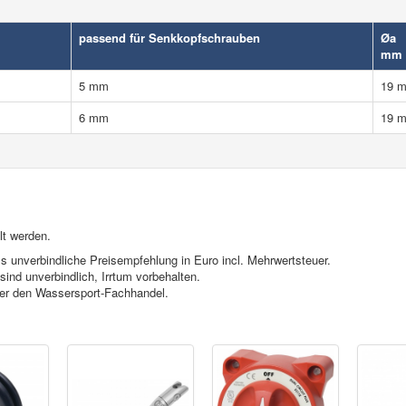
passend für Senkkopfschrauben
Øa
mm
5 mm
19 
6 mm
19 
lt werden.
s unverbindliche Preisempfehlung in Euro incl. Mehrwertsteuer.
ind unverbindlich, Irrtum vorbehalten.
ber den Wassersport-Fachhandel.