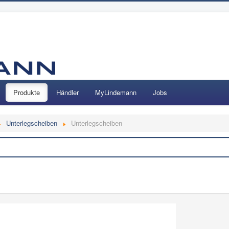
Produkte
Händler
MyLindemann
Jobs
Unterlegscheiben
Unterlegscheiben
Suchen