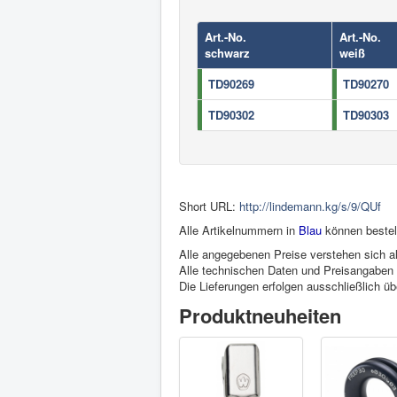
Art.-No.
Art.-No.
schwarz
weiß
TD90269
TD90270
TD90302
TD90303
Short URL:
http://lindemann.kg/s/9/QUf
Alle Artikelnummern in
Blau
können bestel
Alle angegebenen Preise verstehen sich al
Alle technischen Daten und Preisangaben s
Die Lieferungen erfolgen ausschließlich ü
Produktneuheiten