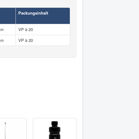
Packungsinhalt
mm
VP à 20
mm
VP à 20