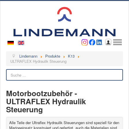
Benutzername
Passwort
Anmelden
Lindemann
Lindemann
Produkte
K13
ULTRAFLEX Hydraulik Steuerung
Über uns
Suchen
Ansprechpartner
Videos
Motorbootzubehör -
Kontakt
ULTRAFLEX Hydraulik
Ansprechpartner
Steuerung
Kontaktformular
Kunde werden
Alle Teile der Ultraflex Hydraulik Steuerungen sind speziell für den
Marineeinsatz konstruiert und gefertigt, auch die Materialien sind
Reklamation