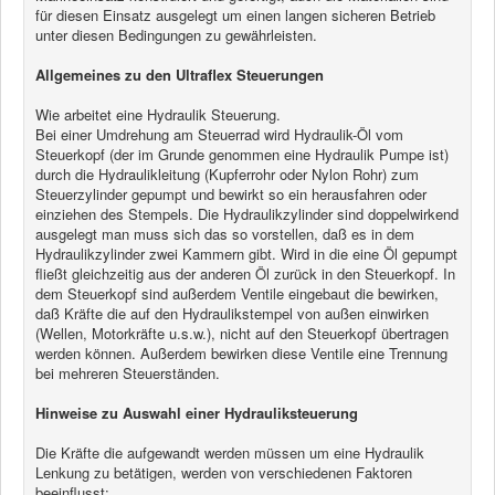
für diesen Einsatz ausgelegt um einen langen sicheren Betrieb
unter diesen Bedingungen zu gewährleisten.
News
Allgemeines zu den Ultraflex Steuerungen
Produkte
Wie arbeitet eine Hydraulik Steuerung.
Produkte
Bei einer Umdrehung am Steuerrad wird Hydraulik-Öl vom
Steuerkopf (der im Grunde genommen eine Hydraulik Pumpe ist)
Neuheiten
durch die Hydraulikleitung (Kupferrohr oder Nylon Rohr) zum
Katalogcenter
Steuerzylinder gepumpt und bewirkt so ein herausfahren oder
einziehen des Stempels. Die Hydraulikzylinder sind doppelwirkend
Kataloge bestellen
ausgelegt man muss sich das so vorstellen, daß es in dem
Hydraulikzylinder zwei Kammern gibt. Wird in die eine Öl gepumpt
Händler
fließt gleichzeitig aus der anderen Öl zurück in den Steuerkopf. In
dem Steuerkopf sind außerdem Ventile eingebaut die bewirken,
MyLindemann
daß Kräfte die auf den Hydraulikstempel von außen einwirken
(Wellen, Motorkräfte u.s.w.), nicht auf den Steuerkopf übertragen
werden können. Außerdem bewirken diese Ventile eine Trennung
MyLindemann
bei mehreren Steuerständen.
Jobs
Hinweise zu Auswahl einer Hydrauliksteuerung
Segeltuch
Die Kräfte die aufgewandt werden müssen um eine Hydraulik
Lenkung zu betätigen, werden von verschiedenen Faktoren
beeinflusst: